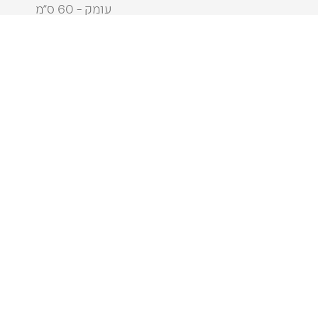
עומק - 60 ס"מ
גובה - 85-90.5 ס"מ
צבעים נוספים:
מוצרים משלימים