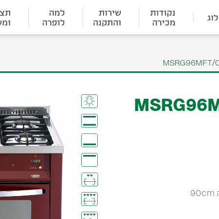
נקודות
שירות
למה
תצו
וג
מכירה
והתקנה
לופרה
ומש
דגם MSRG96MFT/Ci