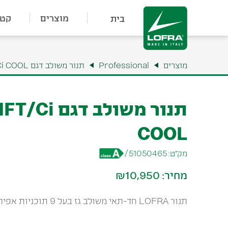
מוצרים
קטל
בית
מוצרים
Professional
תנור משולב דגם MSRG96MFT/Ci COOL
תנור משולב 
COOL
מק״ט:
51050465
/
מחיר:
₪10,950
תנור LOFRA חד-תאי משולב גז בעל 9 תוכניות אפיה 90cm