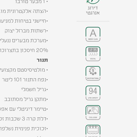
• 1 מבער טורבו
דירוג
•הצתה אלקטרונית מוב
אנרגטי
•חיישני בטיחות למניעת דליפ
•רשתות מברזל יצוק
•מערכת מבערים ננעלים מסוג AF3
20% חיסכון בתצרוכת הגז
תנור
• מולטיסיסטם מקצועי בעל 9 תוכני
•נפח התנור 101 ליטר
•גריל חשמלי
•מתקן גריל מסתובב
•טיימר דיגיטלי עם אפ
•דלת קרה 3 שכבות זכוכית
•זכוכית פנימית נשלפת 