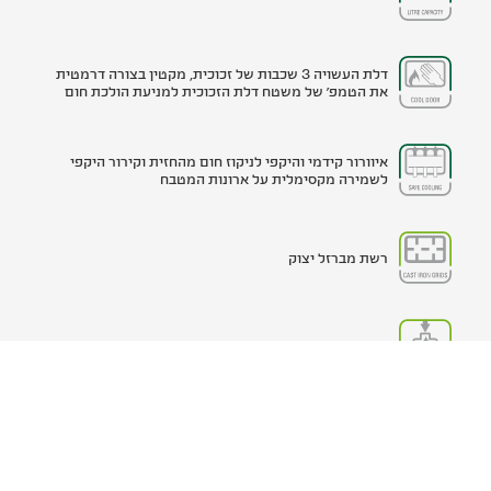
דלת העשויה 3 שכבות של זכוכית, מקטין בצורה דרמטית
את הטמפ' של משטח דלת הזכוכית למניעת הולכת חום
איוורור קידמי והיקפי לניקוז חום מהחזית וקירור היקפי
לשמירה מקסימלית על ארונות המטבח
רשת מברזל יצוק
מערכת משוכללת המאפשרת הפעלה והצתה בכפתור אחד.
המבער האידיאלי לבישול מהיר במיוחד. מבער רב-עוצמה
ומבטיח בישול מהיר ואחיד בכל חלקי הכלי.