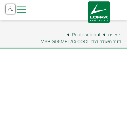
בית
מוצרים
Professional
מוצרים
תנור משולב דגם MSBIG96MFT/Ci COOL
קטלוג
נקודות מכירה
שירות והתקנה
תצוגה ומשרדים
למה לופרה?
צור קשר
אודות