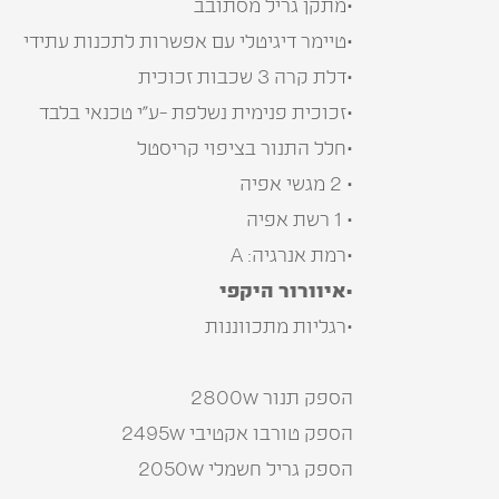
•מתקן גריל מסתובב
•טיימר דיגיטלי עם אפשרות לתכנות עתידי
•דלת קרה 3 שכבות זכוכית
•זכוכית פנימית נשלפת -ע”י טכנאי בלבד
•חלל התנור בציפוי קריסטל
• 2 מגשי אפיה
• 1 רשת אפיה
•רמת אנרגיה: A
•איוורור היקפי
•רגליות מתכווננות
הספק תנור 2800w
הספק טורבו אקטיבי 2495w
הספק גריל חשמלי 2050w