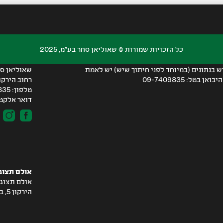
פרטי תקש
כל הזכויות שמורות © שאוליאן סחר בע״מ, 2025
ד. ט.ל.ח. החברה אינה אחראית על טעויות
משרדים רא
ש בנתונים (במיוחד לפני חיתוך שיש) יש לאמת
שאוליאן סח
בטל: 09-7409835
רחוב הירקון 5, בני ברק מגדלי 
טלפון: 09-7409835
דואר אלקטרוני: a.co.il
אולם תצוג
אולם תצוגה 
הירקון 5, בניין A קומה 21, בני ברק.