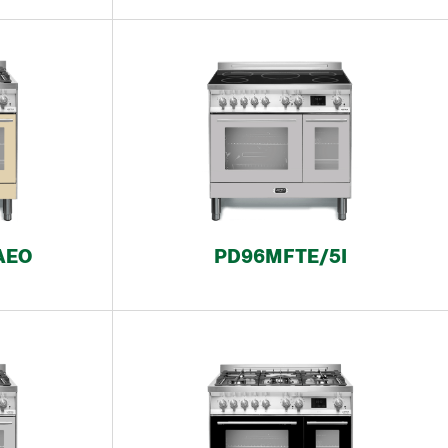
AEO
PD96MFTE/5I