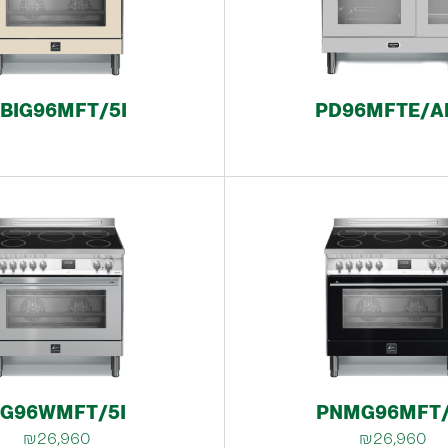
BIG96MFT/5I
PD96MFTE/A
G96WMFT/5I
PNMG96MFT/
₪26,960
₪26,960