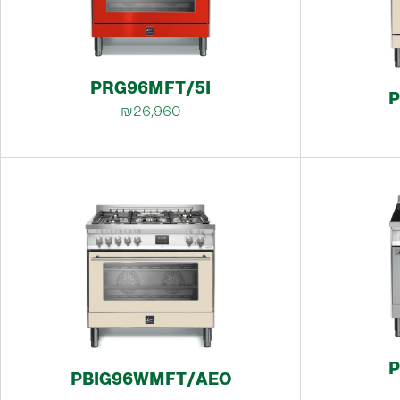
PRG96MFT/5I
P
₪26,960
P
PBIG96WMFT/AEO