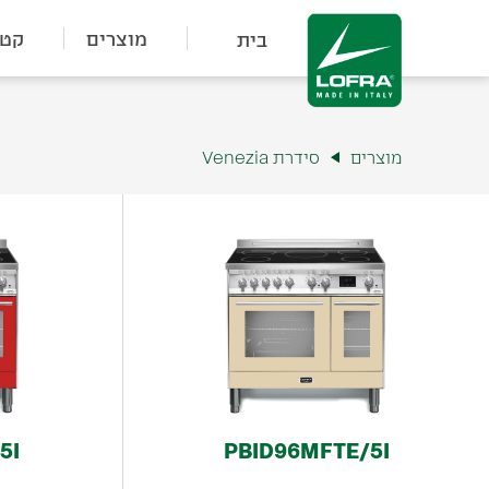
מוצרים
קטל
בית
מוצרים
סידרת Venezia
5I
PBID96MFTE/5I