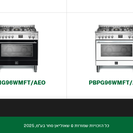
MG96WMFT/AEO
PBPG96WMFT/
פרטי תקש
כל הזכויות שמורות © שאוליאן סחר בע״מ, 2025
ד. ט.ל.ח. החברה אינה אחראית על טעויות
משרדים רא