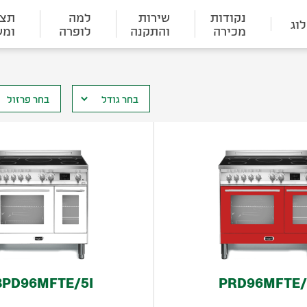
נקודות
שירות
למה
תצו
וג
מכירה
והתקנה
לופרה
ומש
BPD96MFTE/5I
PRD96MFTE/