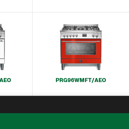
AEO
PRG96WMFT/AEO
מידע
הערות משפטיות
עמוד הבית
*התמונות הינן להמחשה בלב