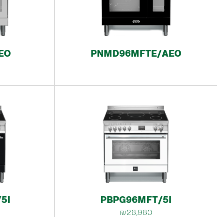
EO
PNMD96MFTE/AEO
5I
PBPG96MFT/5I
₪26,960