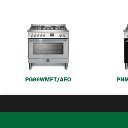
PG96WMFT/AEO
PN
ורת
שיים: