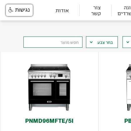
גה
צור
אודות
נגישות
רדים
קשר
PNMD96MFTE/5I
P