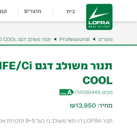
מוצרים
קטל
בית
מוצרים
Professional
תנור משולב דגם PD96MFE/Ci COOL
תנור משולב ד
COOL
מק״ט:
51050449
/
מחיר:
₪13,950
תנור LOFRA דו-תאי משולב גז בעל 9+5 תוכניות אפיה 90cm