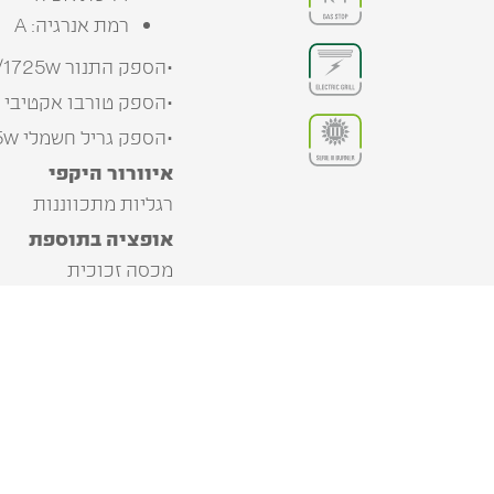
רמת אנרגיה: A
•הספק התנור 2175/1725w
•הספק טורבו אקטיבי 2050w
•הספק גריל חשמלי 1820/1025w
איוורור‭ ‬היקפי
רגליות‭ ‬מתכווננות
אופציה בתוספת
מכסה‭ ‬זכוכית
מידות:
רוחב - 90 ס"מ
עומק - 60 ס"מ
גובה - 85-90.5 ס"מ