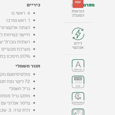
מפרט טכני:
כיריים
הוראות
4 ‭ ‬ראשי‭ ‬גז‭ ‬
הפעלה
1 ‭ ‬ראש‭ ‬טורבו
הצתה‭ ‬אלקטרונית‭ ‬מובנה
חיישני‭ ‬בטיחות‭ ‬למניעת‭ ‬דליפת‭ ‬גז
רשתות‭ ‬מברזל‭ ‬יצוק
דירוג
אנרגטי
מערכת‭ ‬מבערים‭ ‬ננעלים‭ ‬מסוג‭ ‬SABAF3‭ ‬איטליה
20% חיסכון בתצרוכת הגז
תנור‭ ‬חשמלי
מולטיסיסטם מקצועי 9 תוכניות אפיה כולל ט‭
72 ליטר נפח תנור
גריל‭ ‬חשמלי
מתקן‭ ‬גריל‭ ‬מסתובב
טיימר‭ ‬אנלוגי‭ ‬עם‭ ‬תכנות‭ ‬עתידי
דלת‭ ‬קרה‭ ‬ 3 ‭ ‬שכבות‭ ‬זכוכית