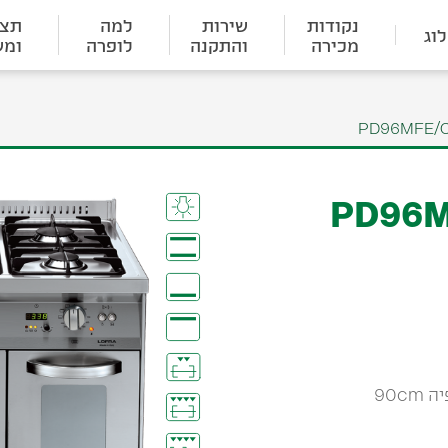
נקודות
שירות
למה
תצו
וג
מכירה
והתקנה
לופרה
ומש
גם PD96MFE/Ci