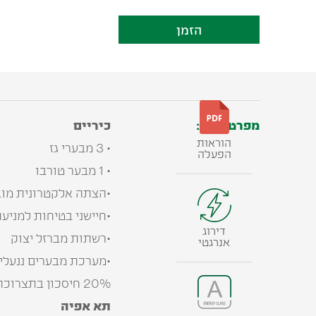
הזמן
מפרט טכני:
כיריים
הוראות
• 3 מבערי גז
הפעלה
• 1 מבער טורבו
•הצתה אלקטרונית מוב
•חיישני בטיחות למניעת דליפ
דירוג
•רשתות מברזל יצוק
אנרגטי
•מערכת מבערים ננעלים מסוג AF3
20% חיסכון בתצרוכת הגז
תא אפיה