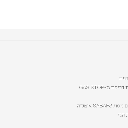
נית
ת גז-GAS STOP
SAB איטליה