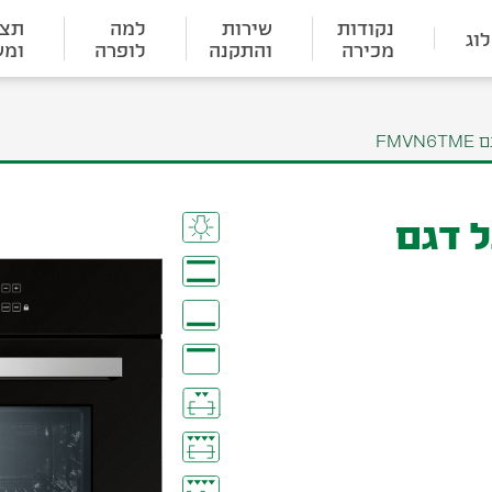
נקודות
שירות
למה
תצו
וג
מכירה
והתקנה
לופרה
ומש
FM
ל דגם