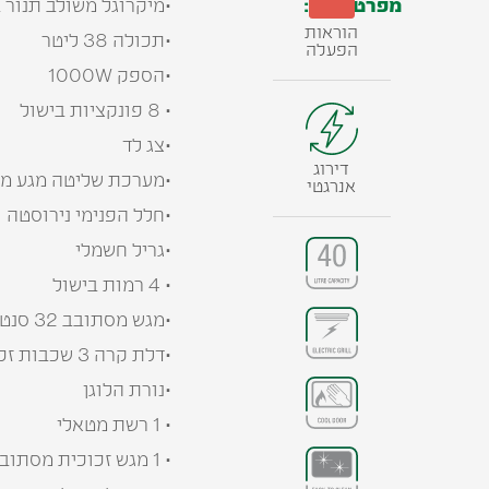
מפרט טכני:
•מיקרוגל משולב תנור ב
הוראות
•תכולה 38 ליטר
הפעלה
•הספק 1000W
• 8 פונקציות בישול
•צג לד
דירוג
•מערכת שליטה מגע מ
אנרגטי
•חלל הפנימי נירוסטה
•גריל חשמלי
• 4 רמות בישול
•מגש מסתובב 32 סנטימטר
•דלת קרה 3 שכבות זכוכית
•נורת הלוגן
• 1 רשת מטאלי
• 1 מגש זכוכית מסתובב